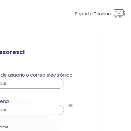
Soporte Técnico
esorescl
de usuario o correo electrónico
seña
dame