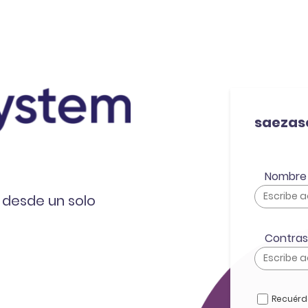
saezas
Nombre 
 desde un solo
Contra
Recuér