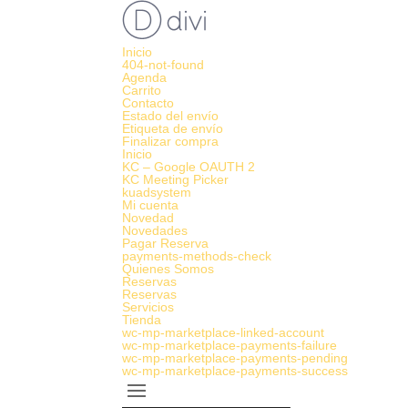
Inicio
404-not-found
Agenda
Carrito
Contacto
Estado del envío
Etiqueta de envío
Finalizar compra
Inicio
KC – Google OAUTH 2
KC Meeting Picker
kuadsystem
Mi cuenta
Novedad
Novedades
Pagar Reserva
payments-methods-check
Quienes Somos
Reservas
Reservas
Servicios
Tienda
wc-mp-marketplace-linked-account
wc-mp-marketplace-payments-failure
wc-mp-marketplace-payments-pending
wc-mp-marketplace-payments-success